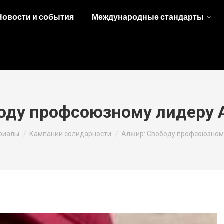
Новости и события
Международные стандарты
оду профсоюзному лидеру
риалы
Кампании солидарности
Алжир: Свободу профсоюзном