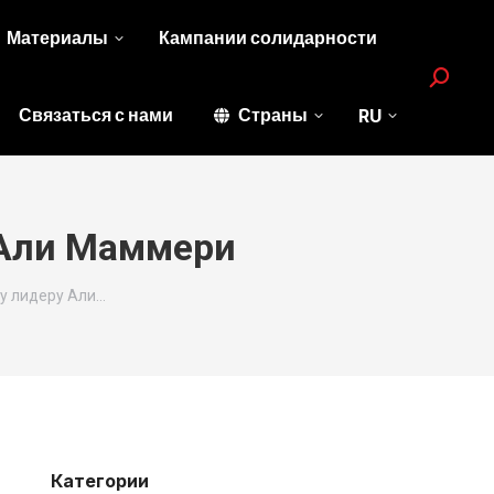
Материалы
Кампании солидарности
Search:
Связаться с нами
Страны
RU
 Али Маммери
у лидеру Али…
Категории