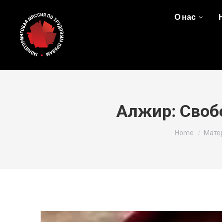
О нас
Алжир: Своб
You are here:
Home
Мате