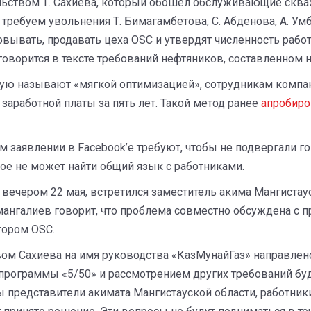
ьством Т. Сахиева, который обошел обслуживающие скваж
м требуем увольнения Т. Бимагамбетова, С. Абденова, А. 
вывать, продавать цеха OSC и утвердят численность рабо
оворится в тексте требований нефтяников, составленном н
ую называют «мягкой оптимизацией», сотрудникам компа
заработной платы за пять лет. Такой метод ранее
апробир
заявлении в Facebook’е требуют, чтобы не подвергали г
рое не может найти общий язык с работниками.
ечером 22 мая, встретился заместитель акима Мангистаус
Амангалиев говорит, что проблема совместно обсуждена с п
тором OSC.
ом Сахиева на имя руководства «КазМунайГаз» направлено
программы «5/50» и рассмотрением других требований буд
 представители акимата Мангистауской области, работники