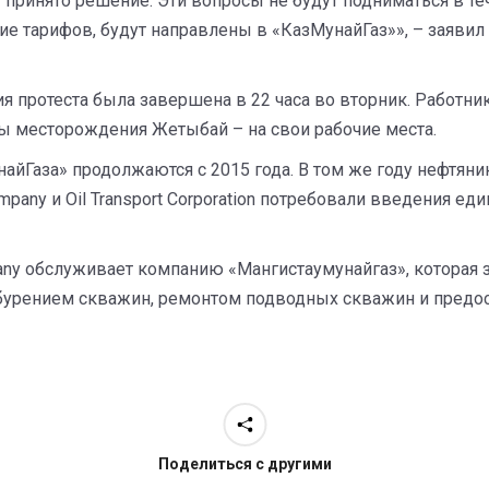
 принято решение. Эти вопросы не будут подниматься в те
тие тарифов, будут направлены в «КазМунайГаз»», – заяви
ия протеста была завершена в 22 часа во вторник. Работн
ы месторождения Жетыбай – на свои рабочие места.
йГаза» продолжаются с 2015 года. В том же году нефтяни
pany и Oil Transport Corporation потребовали введения еди
pany обслуживает компанию «Мангистаумунайгаз», которая
бурением скважин, ремонтом подводных скважин и предост
Поделиться с другими