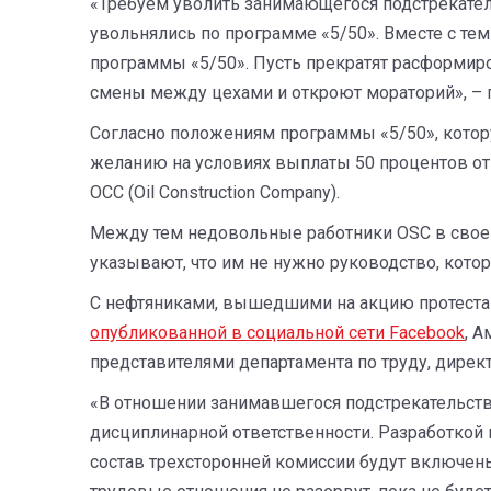
«Требуем уволить занимающегося подстрекател
увольнялись по программе «5/50». Вместе с те
программы «5/50». Пусть прекратят расформиро
смены между цехами и откроют мораторий», – г
Согласно положениям программы «5/50», котор
желанию на условиях выплаты 50 процентов от 
OCC (Oil Construction Company).
Между тем недовольные работники OSC в своем 
указывают, что им не нужно руководство, кото
С нефтяниками, вышедшими на акцию протеста в
опубликованной в социальной сети Facebook
, 
представителями департамента по труду, дирек
«В отношении занимавшегося подстрекательств
дисциплинарной ответственности. Разработкой 
состав трехсторонней комиссии будут включены