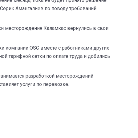
чение месяца, пока не будет принято решение.
л Серик Амангалиев по поводу требований
ики месторождения Каламкас вернулись в свои
ки компании OSC вместе с работниками других
ной тарифной сетки по оплате труда и добились
 занимается разработкой месторождений
авляет услуги по перевозке.