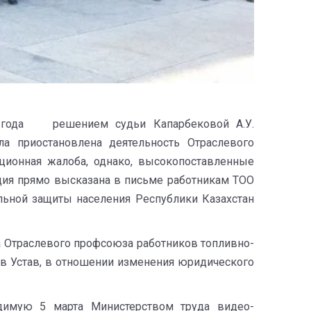
21 года решением судьи Капарбековой А.У.
а приостановлена деятельность Отраслевого
ционная жалоба, однако, высокопоставленные
иция прямо высказана в письме работникам ТОО
альной защиты населения Республики Казахстан
а Отраслевого профсоюза работников топливно-
 в Устав, в отношении изменения юридического
димую 5 марта Министерством труда видео-