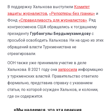
В поддержку Халыкова выступили
Комитет
защиты журналистов
,
«Репортеры без границ»
и
Фонд
«Справедливость для журналистов»
. Ряд
конгрессменов США обращались к тогдашнему
президенту
Гурбангулы Бердымухамедову
с
просьбой освободить Халыкова. Ни на одно из этих
обращений власти Туркменистана не
отреагировали.
ООН также уже принимала участие в деле
Халыкова. В 2021 году она
запросила
информацию
у туркменских властей. Правительство ответило
формально, представив справку с указанием
статьи, по которой осужден Халыков, и колонии,
где он содержится.
«Мы надеемся, что эта реакция