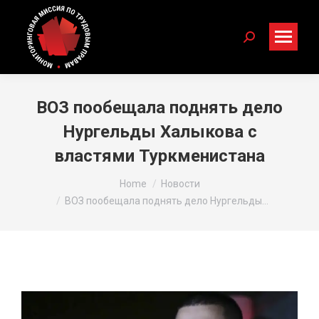
Search:
ВОЗ пообещала поднять дело
Нургельды Халыкова с
властями Туркменистана
You are here:
Home
Новости
ВОЗ пообещала поднять дело Нургельды…