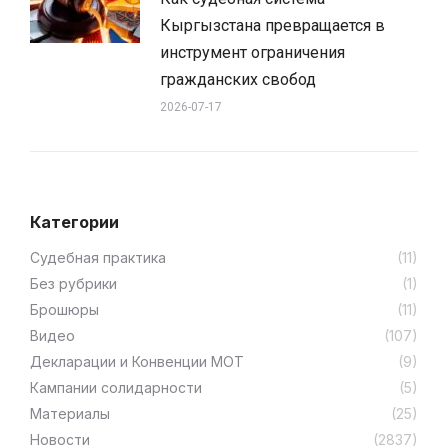
Кыргызстана превращается в
инструмент ограничения
гражданских свобод
2026-07-17
Категории
Cудебная практика
(11)
Без рубрики
(1)
Брошюры
(11)
Видео
(107)
Декларации и Конвенции МОТ
(9)
Кампании солидарности
(5)
Материалы
(25)
Новости
(2837)