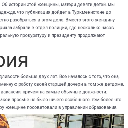
. Об истории этой женщины, матери девяти детей, мы
адежда, что публикация дойдет в Туркменистане до
стно разобраться в этом деле. Вместо этого женщину
риала забрали в отдел полиции, где несколько часов
еральную прокуратуру и президенту продолжают
рия
вости больше двух лет. Все началось с того, что она,
еменную работу своей старшей дочери в том же детдоме,
ь вакансии, причем на самые обычные должности:
такой просьбе не было ничего особенного, тем более что
ору женщине посоветовали в управлении образования.