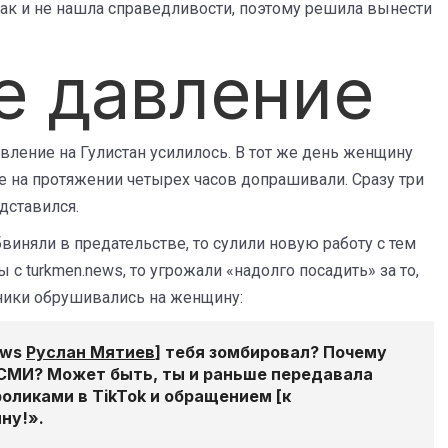
 так и не нашла справедливости, поэтому решила вынести
е давление
вление на Гулистан усилилось. В тот же день женщину
де на протяжении четырех часов допрашивали. Сразу три
едставился.
бвиняли в предательстве, то сулили новую работу с тем
 с turkmen.news, то угрожали «надолго посадить» за то,
дники обрушивались на женщину:
ews
Руслан Мятиев
] тебя зомбировал? Почему
е СМИ? Может быть, ты и раньше передавала
ликами в TikTok и обращением [к
ну!».