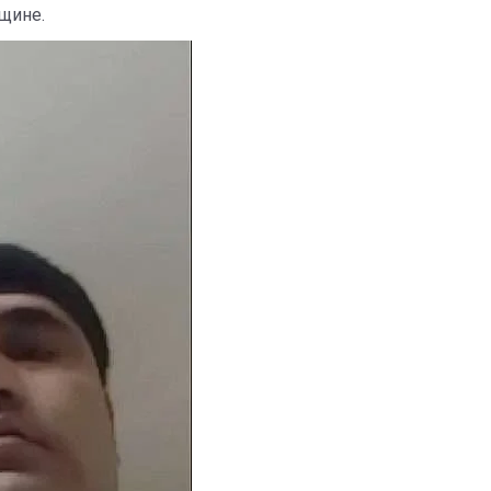
щине.