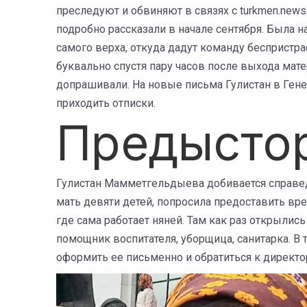
преследуют и обвиняют в связях с turkmen.news
подробно рассказали в начале сентября. Была н
самого верха, откуда дадут команду беспристра
буквально спустя пару часов после выхода мате
допрашивали. На новые письма Гулистан в Ген
приходить отписки.
Предысто
Гулистан Мамметгельдыева добивается справедли
мать девяти детей, попросила предоставить вр
где сама работает няней. Там как раз открылис
помощник воспитателя, уборщица, санитарка. В 
оформить ее письменно и обратиться к директ