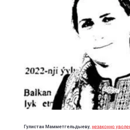
Гулистан Мамметгельдыеву
,
незаконно увол