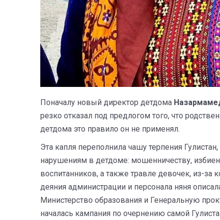
Поначалу новый директор детдома
Назармаме
резко отказал под предлогом того, что родстве
детдома это правило он не применял.
Эта капля переполнила чашу терпения Гулистан
нарушениям в детдоме: мошенничеству, избие
воспитанников, а также травле девочек, из-за
деяния администрации и персонала няня описал
Министерство образования и Генеральную прок
началась кампания по очернению самой Гулиста