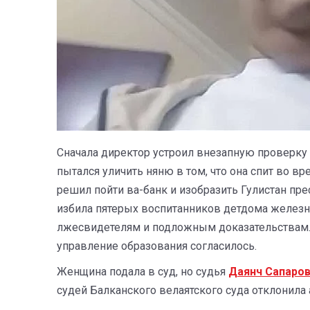
Сначала директор устроил внезапную проверку г
пытался уличить няню в том, что она спит во в
решил пойти ва-банк и изобразить Гулистан пре
избила пятерых воспитанников детдома железны
лжесвидетелям и подложным доказательствам.
управление образования согласилось.
Женщина подала в суд, но судья
Даянч Сапаро
судей Балканского велаятского суда отклонила 