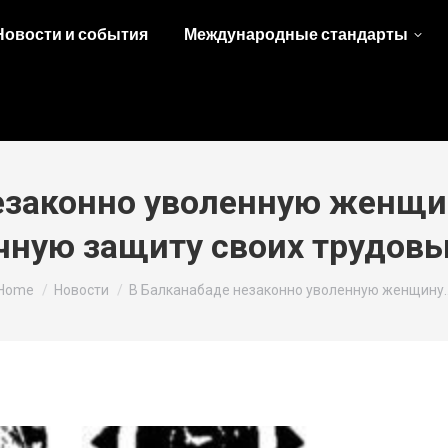
Новости и события
Международные стандарты
езаконно уволенную женщи
чную защиту своих трудовы
You are here:
Home
Новости
В Балканабаде незаконно уволенную женщину