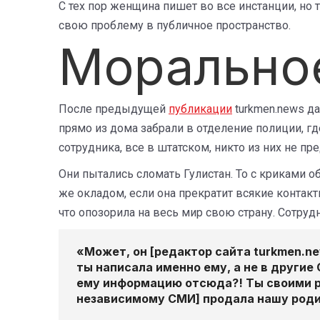
С тех пор женщина пишет во все инстанции, но
свою проблему в публичное пространство.
Морально
После предыдущей
публикации
turkmen.news да
прямо из дома забрали в отделение полиции, г
сотрудника, все в штатском, никто из них не пр
Они пытались сломать Гулистан. То с криками о
же окладом, если она прекратит всякие контакты
что опозорила на весь мир свою страну. Сотру
«Может, он [редактор сайта turkmen.n
ты написала именно ему, а не в други
ему информацию отсюда?! Ты своими ро
независимому СМИ] продала нашу роди