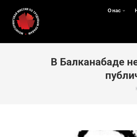
О нас
В Балканабаде н
публи