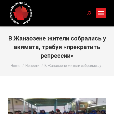
Search:
В Жанаозене жители собрались у
акимата, требуя «прекратить
репрессии»
You are here:
Home
Новости
В Жанаозене жители собрались у…