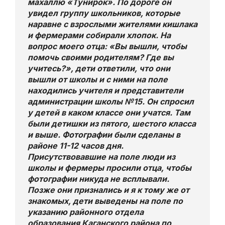
махаллю «Тунирок». По дороге он
увидел группу школьников, которые
наравне с взрослыми жителями кишлака
и фермерами собирали хлопок. На
вопрос моего отца: «Вы вышли, чтобы
помочь своими родителям? Где вы
учитесь?», дети ответили, что они
вышли от школы и с ними на поле
находились учителя и представители
администрации школы №15. Он спросил
у детей в каком классе они учатся. Там
были детишки из пятого, шестого класса
и выше. Фотографии были сделаны в
районе 11-12 часов дня.
Присутствовавшие на поле люди из
школы и фермеры просили отца, чтобы
фотографии никуда не всплывали.
Позже они признались и я к тому же от
знакомых, дети выведены на поле по
указанию районного отдела
образования Каганского района по