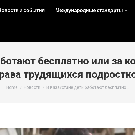
Новости и события
Международные стандарты
аботают бесплатно или за к
рава трудящихся подростк
You are here:
Home
Новости
В Казахстане дети работают бесплатно…