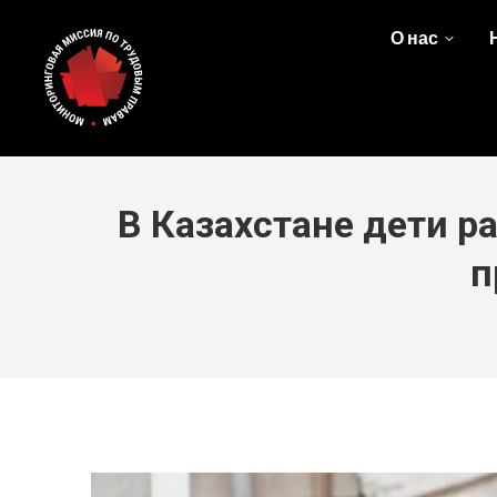
О нас
В Казахстане дети р
п