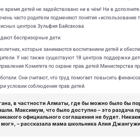
е время детей не задействовано ни в чём! Ни в дополните
очень часто родители подменяют понятия «использование т
зисных центров Зульфия Байсакова.
адают беспризорные дети.
нолетних, которые занимаются воспитанием детей и обес
одители. У нас также существуют 18 центров поддержки дет
управления Комитета по охране прав детей Министерства п
аботали. Они считают, что труд помогает повысить финанс
при условии соблюдения прав детей.
ана, в частности Алматы, где бы можно было бы пор
ли. Максимум, что было доступно – это раздача про
никакого официального соглашения не будет. Никак
 мог», – рассказала мама школьника Алия Джангужи