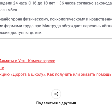
 недели 24 часа. С 16 до 18 лет – 36 часов согласно закон
Сагымбек.
 нанёс урона физическому, психологическому и нравствен
и формами труда при Минтруда обсуждает перечень лёгких
фессии доступны детям.
 Алматы и Усть-Каменогорске
ети
акцию «Дорога в школу». Как получить или оказать помощь
Поделиться с другими