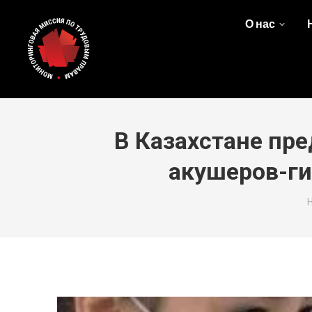
О нас
В Казахстане пр
акушеров-ги
Y