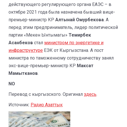
действующего регулирующего органа ЕАЭС – в
октябре 2021 года была назначена бывший вице-
премьер-министр КР
Алтынай Омурбекова
. А
перед этим предприниматель, лидер политической
партии «Мекен Ынтымагы»
Темирбек
Асанбеков
стал
министром по энергетике и
инфраструктуре
ЕЭК от Кыргызстана. А пост
министра по таможенному сотрудничеству занял
экс-вице-премьер-министр КР
Максат
Мамытканов
.
NO
Перевод с кыргызского. Оригинал
здесь
.
Источник:
Радио Азаттык