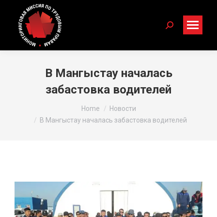
Search:
В Мангыстау началась
забастовка водителей
You are here:
Home
Новости
В Мангыстау началась забастовка водителей