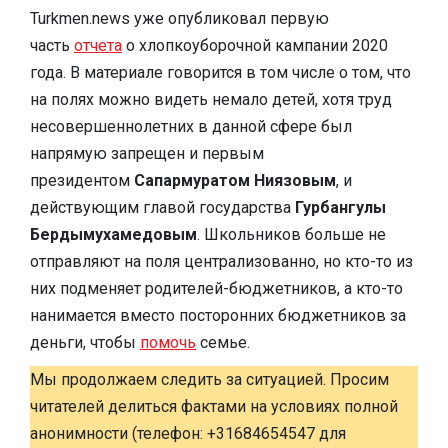
Turkmen.news уже опубликовал первую
часть
отчета
о хлопкоуборочной кампании 2020
года. В материале говорится в том числе о том, что
на полях можно видеть немало детей, хотя труд
несовершеннолетних в данной сфере был
напрямую запрещен и первым
президентом
Сапармуратом Ниязовым
, и
действующим главой государства
Гурбангулы
Бердымухамедовым
. Школьников больше не
отправляют на поля централизованно, но кто-то из
них подменяет родителей-бюджетников, а кто-то
нанимается вместо посторонних бюджетников за
деньги, чтобы
помочь
семье.
Мы продолжаем следить за ситуацией. Просим
читателей делиться фактами на условиях полной
анонимности (телефон: +31684654547 для