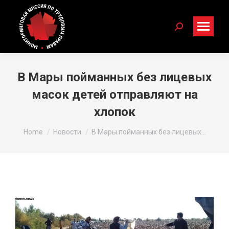
Search:
В Мары пойманных без лицевых
масок детей отправляют на
хлопок
You are here:
Home
Новости
В Мары пойманных без лицевых…