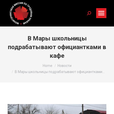
Search:
В Мары школьницы
подрабатывают официантками в
кафе
You are here:
Home
Новости
В Мары школьницы подрабатывают официантками…