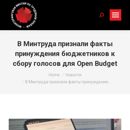
Search:
В Минтруда признали факты
принуждения бюджетников к
сбору голосов для Open Budget
You are here:
Home
Новости
В Минтруда признали факты принуждения…