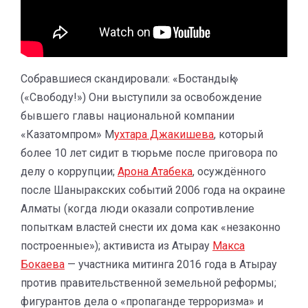
Собравшиеся скандировали: «Бостандық!»
(«Свободу!») Они выступили за освобождение
бывшего главы национальной компании
«Казатомпром» М
ухтара Джакишева
, который
более 10 лет сидит в тюрьме после приговора по
делу о коррупции;
Арона Атабека
, осуждённого
после Шаныракских событий 2006 года на окраине
Алматы (когда люди оказали сопротивление
попыткам властей снести их дома как «незаконно
построенные»); активиста из Атырау
Макса
Бокаева
— участника митинга 2016 года в Атырау
против правительственной земельной реформы;
фигурантов дела о «пропаганде терроризма» и