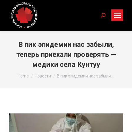
Search:
В пик эпидемии нас забыли,
теперь приехали проверять —
медики села Кунтуу
You are here:
Home
Новости
В пик эпидемии нас забыли,…