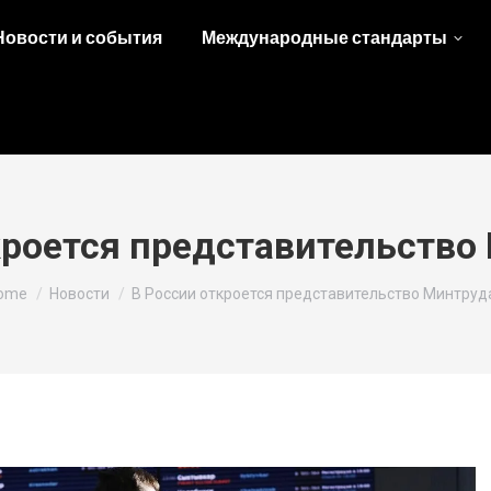
Новости и события
Международные стандарты
кроется представительство
ou are here:
ome
Новости
В России откроется представительство Минтруд