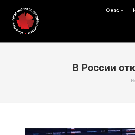
О нас
В России от
Y
H