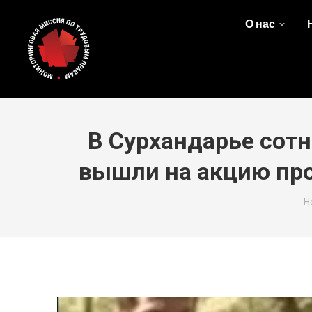
О нас
В Сурхандарье сот
вышли на акцию про
Y
H