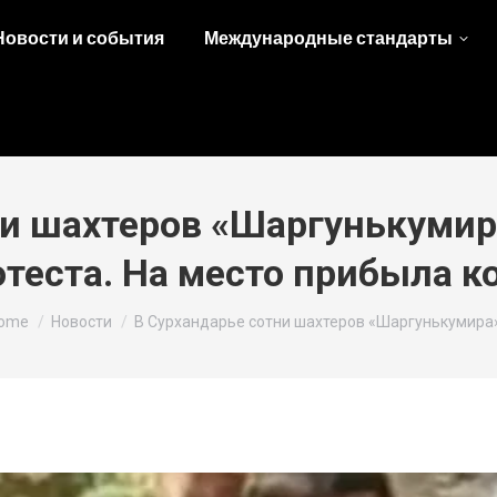
Новости и события
Международные стандарты
ни шахтеров «Шаргунькумира
теста. На место прибыла к
ou are here:
ome
Новости
В Сурхандарье сотни шахтеров «Шаргунькумира