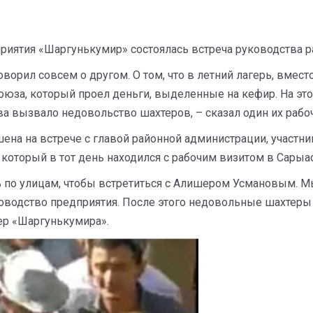
дприятия «Шаргунькумир» состоялась встреча руководства
оворил совсем о другом. О том, что в летний лагерь, вмес
союза, который проел деньги, выделенные на кефир. На это
ва вызвало недовольство шахтеров, – сказал один их рабо
ена на встрече с главой районной администрации, участни
оторый в тот день находился с рабочим визитом в Сарыа
сь по улицам, чтобы встретиться с Алишером Усмановым. 
ководство предприятия. После этого недовольные шахтеры
ер «Шаргунькумира».