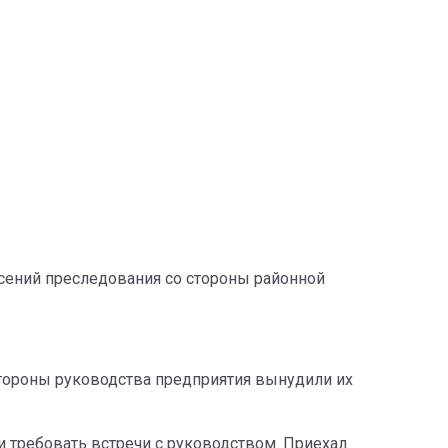
асений преследования со стороны районной
стороны руководства предприятия вынудили их
ли требовать встречи с руководством. Приехал