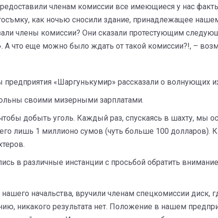
редоставили членам комиссии все имеющиеся у нас факты.
тосъмку, как ночью сносили здание, принадлежащее наше
казали члены комиссии? Они сказали протестующим следующ
 А что еще можно было ждать от такой комиссии?!, – возм
ы предприятия «Шаргунькумир» рассказали о волнующих и
вольны своими мизерными зарплатами.
тобы добыть уголь. Каждый раз, спускаясь в шахту, мы ос
сего лишь 1 миллионо сумов (чуть больше 100 долларов). 
хтеров.
лись в различные инстанции с просьбой обратить внимани
нашего начальства, вручили членам спецкомиссии диск, г
нию, никакого результата нет. Положение в нашем предпри