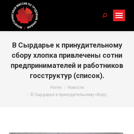
Search:
В Сырдарье к принудительному
сбору хлопка привлечены сотни
предпринимателей и работников
госструктур (список).
You are here:
Home
Новости
В Сырдарье к принудительному сбору…