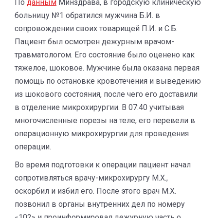
По
данным
Минздрава, в городскую клиническую
больницу №1 обратился мужчина Б.И. в
сопровождении своих товарищей П.И. и С.Б.
Пациент был осмотрен дежурным врачом-
травматологом. Его состояние было оценено как
тяжелое, шоковое. Мужчине была оказана первая
помощь по остановке кровотечения и выведению
из шокового состояния, после чего его доставили
в отделение микрохирургии. В 07:40 учитывая
многочисленные порезы на теле, его перевели в
операционную микрохирургии для проведения
операции.
Во время подготовки к операции пациент начал
сопротивляться врачу-микрохирургу М.Х.,
оскорбил и избил его. После этого врач М.Х.
позвонил в органы внутренних дел по номеру
«102» и проинформировал дежурную часть о