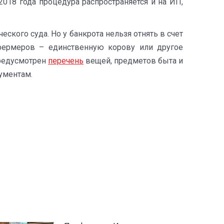
 2018 года процедура распространяется и на ИП,
кого суда. Но у банкрота нельзя отнять в счет
фермеров – единственную корову или другое
предусмотрен
перечень
вещей, предметов быта и
ументам.