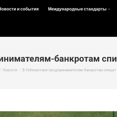
Новости и события
Международные стандарты
инимателям-банкротам спи
e here:
Новости
В Узбекистане предпринимателям-банкротам спишут