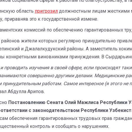
ов социальной сферы к работам по благоустройству, а та
инскую область
пригрозил
должностным лицам жесткими м
у, приравняв это к государственной измене.
ламентских комиссий по обеспечению гарантированных тр
айонов жители которых регулярно принудительно привлек
тепинский и Джалалкудукский районы. А заместитель хоки
ы конкретными виновниками принуждения. В Сырдарьинск
 и проводить изучения в своей сфере, если происходят так
 занимаются совершенно другими делами. Медицинские ра
принудительным работам. Самое интересное (я этого не п
зал Абдулла Арипов.
асно
Постановлению Сената Олий Мажлиса Республики У
оответствии с законодательством Республики Узбекис
ам обеспечения гарантированных трудовых прав граждан 
общественный контроль и сообщать о нарушениях.