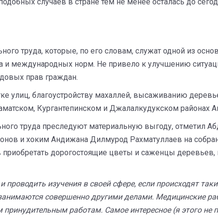
 подобных случаев в стране тем не менее осталась до сегод
го труда, которые, по его словам, служат одной из осно
 и международных норм. Не привело к улучшению ситуац
довых прав граждан.
тке улиц, благоустройству махаллей, высаживанию деревь
матском, Кургантепинском и Джалалкудукском районах А
ного труда преследуют материальную выгоду, отметил Абду
онов и хоким Андижана Дилмурод Рахматуллаев на собран
 приобретать дорогостоящие цветы и саженцы деревьев, п
 и проводить изучения в своей сфере, если происходят так
 занимаются совершенно другими делами. Медицинские ра
принудительным работам. Самое интересное (я этого не п