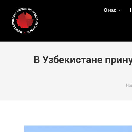
О нас
В Узбекистане прин
Yo
Ho