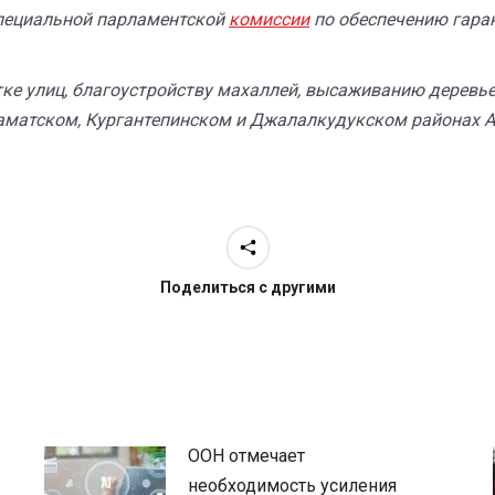
специальной парламентской
комиссии
по обеспечению гара
тке улиц, благоустройству махаллей, высаживанию деревь
матском, Кургантепинском и Джалалкудукском районах А
Поделиться с другими
ООН отмечает
необходимость усиления