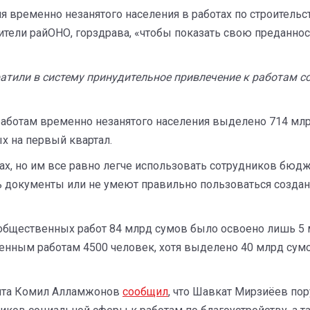
 временно незанятого населения в работах по строительст
тели райОНО, горздрава, «чтобы показать свою преданно
ратили в систему принудительное привлечение к работам
работам временно незанятого населения выделено 714 млр
х на первый квартал.
х, но им все равно легче использовать сотрудников бюдже
ть документы или не умеют правильно пользоваться созда
бщественных работ 84 млрд сумов было освоено лишь 5 м
енным работам 4500 человек, хотя выделено 40 млрд сумо
ента Комил Алламжонов
сообщил
, что Шавкат Мирзиёев по