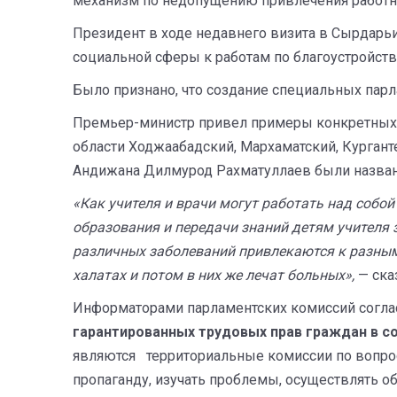
механизм по недопущению привлечения работник
Президент в ходе недавнего визита в Сырдарь
социальной сферы к работам по благоустройств
Было признано, что создание специальных пар
Премьер-министр привел примеры конкретных р
области Ходжаабадский, Мархаматский, Курган
Андижана Дилмурод Рахматуллаев были назван
«Как учителя и врачи могут работать над собой
образования и передачи знаний детям учителя
различных заболеваний привлекаются к разным 
халатах и потом в них же лечат больных»,
— ска
Информаторами парламентских комиссий согл
гарантированных трудовых прав граждан в с
являются территориальные комиссии по вопрос
пропаганду, изучать проблемы, осуществлять 