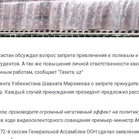
кистан обсуждал вопрос запрета привлечения к полевым и
удентов. А так же повышения личной ответственности хак
ым работам, сообщает “Газета. uz”
нта Узбекистана Шавката Мирзиеева о запрете принудите
ер. Каждый случай принуждения президент предложил рас
ли, производите огромный негативный эффект на политику
л в ходе видеоселекторного совещания премьер-министр А
 72-й сессии Генеральной Ассамблеи ООН сделал заявлени