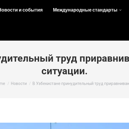
Новости и события
Международные стандарты
удительный труд приравни
ситуации.
u are here:
me
Новости
В Узбекистане принудительный труд приравнива