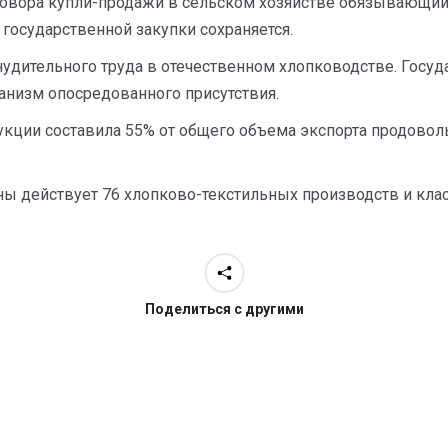
говора купли-продажи в сельском хозяйстве обязывающи
 государственной закупки сохраняется.
удительного труда в отечественном хлопководстве. Госуда
анизм опосредованного присутствия.
дукции составила 55% от общего объема экспорта продовол
аны действует 76 хлопково-текстильных производств и кл
Поделиться с другими