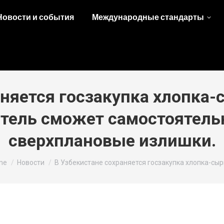
Новости и события
Международные стандарты
няется госзакупка хлопка-с
тель сможет самостоятель
сверхплановые излишки.
 are here:
me
Новости
В Узбекистане сохраняется госзакупка хлопка-сы