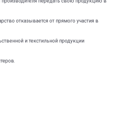
й производителя передать свою продукцию в
рство отказывается от прямого участия в
ьственной и текстильной продукции
астеров.