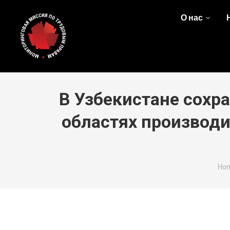
О нас
В Узбекистане сохра
областях производи
You
Ho