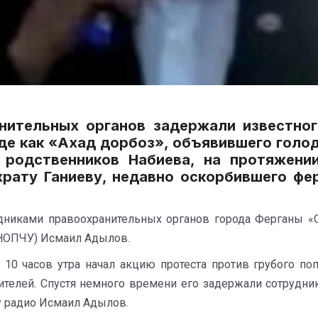
нительных органов задержали известно
оде как «Ахад дорбоз», объявившего голо
 родственников Набиева, на протяжени
храту Ганиеву, недавно оскорбившего фе
удниками правоохранительных органов города Ферганы «
(НОПЧУ) Исмаил Адылов.
10 часов утра начал акцию протеста против грубого по
ителей. Спустя немного времени его задержали сотрудн
му радио Исмаил Адылов.