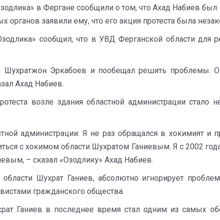
Озодлика» в Фергане сообщили о том, что Ахад Набиев был
 органов заявили ему, что его акция протеста была незак
Озодлика» сообщил, что в УВД Ферганской области для
 Шухратжон Эркабоев и пообещал решить проблемы. Он
зал Ахад Набиев.
ротеста возле здания областной администрации стало 
тной администрации. Я не раз обращался в хокимият и пр
ься с хокимом области Шухратом Ганиевым. Я с 2002 год
иевым, – сказал «Озодлику» Ахад Набиев.
й области Шухрат Ганиев, абсолютно игнорирует пробле
вистами гражданского общества.
храт Ганиев в последнее время стал одним из самых о