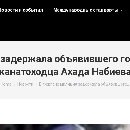
Новости и события
Международные стандарты
 задержала объявившего го
канатоходца Ахада Набиев
You are here:
Home
Новости
В Фергане милиция задержала объявившего…