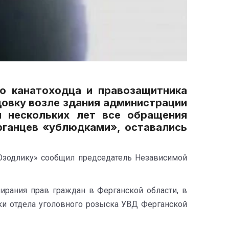
го канатоходца и правозащитника
довку возле здания администрации
и нескольких лет все обращения
рганцев «ублюдками», оставались
Озодлику» сообщил председатель Независимой
пирания прав граждан в Ферганской области, в
ики отдела уголовного розыска УВД Ферганской