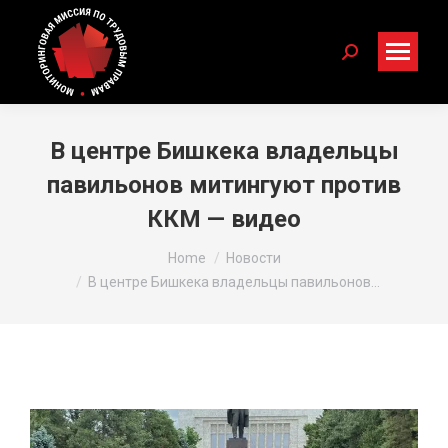
Search:
В центре Бишкека владельцы
павильонов митингуют против
ККМ — видео
You are here:
Home
Новости
В центре Бишкека владельцы павильонов…