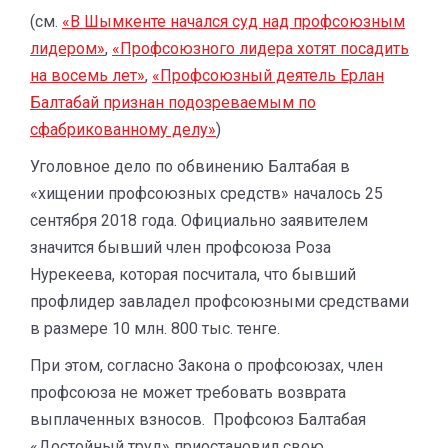
(см.
«В Шымкенте начался суд над профсоюзным
лидером»
,
«Профсоюзного лидера хотят посадить
на восемь лет»
,
«Профсоюзный деятель Ерлан
Балтабай признан подозреваемым по
сфабрикованному делу»
)
Уголовное дело по обвинению Балтабая в
«хищении профсоюзных средств» началось 25
сентября 2018 года. Официально заявителем
значится бывший член профсоюза Роза
Нурекеева, которая посчитала, что бывший
профлидер завладел профсоюзными средствами
в размере 10 млн. 800 тыс. тенге.
При этом, согласно Закона о профсоюзах, член
профсоюза не может требовать возврата
выплаченных взносов. Профсоюз Балтабая
«Достойный труд» приостановил свою