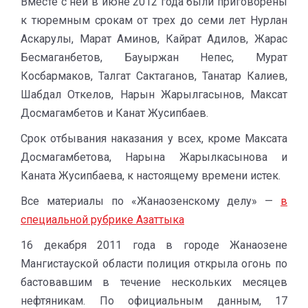
Вместе с ней в июне 2012 года были приговорены
к тюремным срокам от трех до семи лет Нурлан
Аскарулы, Марат Аминов, Кайрат Адилов, Жарас
Бесмаганбетов, Бауыржан Непес, Мурат
Косбармаков, Талгат Сактаганов, Танатар Калиев,
Шабдал Откелов, Нарын Жарылгасынов, Максат
Досмагамбетов и Канат Жусипбаев.
Срок отбывания наказания у всех, кроме Максата
Досмагамбетова, Нарына Жарылкасынова и
Каната Жусипбаева, к настоящему времени истек.
Все материалы по «Жанаозенскому делу» —
в
специальной рубрике Азаттыка
16 декабря 2011 года в городе Жанаозене
Мангистауской области полиция открыла огонь по
бастовавшим в течение нескольких месяцев
нефтяникам. По официальным данным, 17