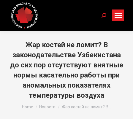
Search:
Жар костей не ломит? В
законодательстве Узбекистана
до сих пор отсутствуют внятные
нормы касательно работы при
аномальных показателях
температуры воздуха
You are here:
Home
Новости
Жар костей не ломит? В…