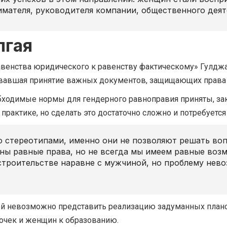
имателя, руководителя компании, общественного деяте
лгая
авенства юридического к равенству фактическому» Гулдж
овавшая принятие важных документов, защищающих права
бходимые нормы для гендерного равноправия приняты, за
 практике, но сделать это достаточно сложно и потребуется
со стереотипами, именно они не позволяют решать во
ены равные права, но не всегда мы имеем равные во
строительстве наравне с мужчиной, но проблему нев
ой невозможно представить реализацию задуманных план
очек и женщин к образованию.