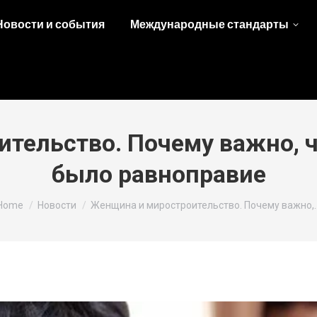
Новости и события
Международные стандарты
тельство. Почему важно, 
было равноправие
You are here:
Home
Новости
Женщина и миростроительство. Почему важно,