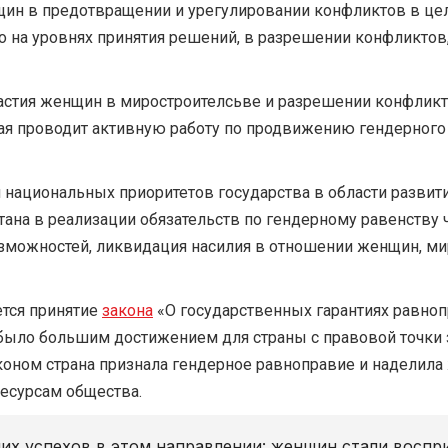
ин в предотвращении и урегулировании конфликтов в цел
о на уровнях принятия решений, в разрешении конфликтов
участия женщин в миростроителсьве и разрешении конфли
рая проводит активную работу по продвижению гендерног
национальных приоритетов государства в области развити
ана в реализации обязательств по гендерному равенству
зможностей, ликвидация насилия в отношении женщин, мир
тся принятие
закона
«О государственных гарантиях равно
 было большим достижением для страны с правовой точки з
коном страна признала гендерное равноправие и наделила
ресурсам общества.
х успехов в этом направлении: женщин стали восприн