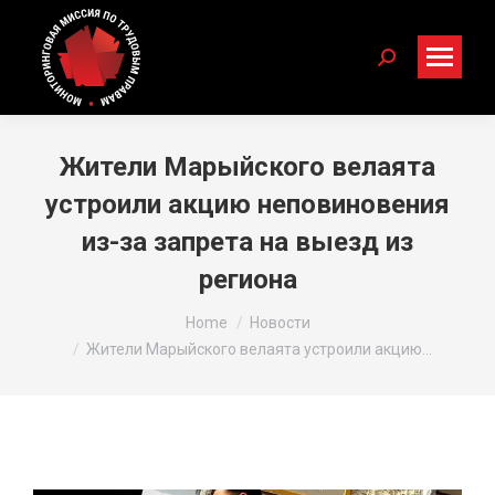
Search:
Жители Марыйского велаята
устроили акцию неповиновения
из-за запрета на выезд из
региона
You are here:
Home
Новости
Жители Марыйского велаята устроили акцию…