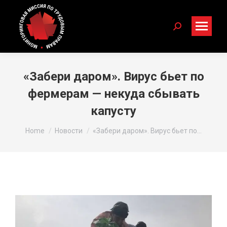
Search:
«Забери даром». Вирус бьет по
фермерам — некуда сбывать
капусту
You are here:
Home
Новости
«Забери даром». Вирус бьет по…