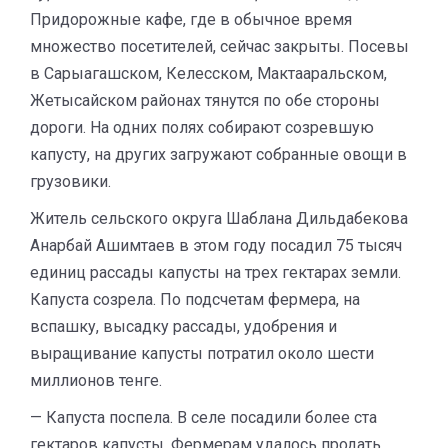
Придорожные кафе, где в обычное время
множество посетителей, сейчас закрыты. Посевы
в Сарыагашском, Келесском, Мактааральском,
Жетысайском районах тянутся по обе стороны
дороги. На одних полях собирают созревшую
капусту, на других загружают собранные овощи в
грузовики.
Житель сельского округа Шаблана Дильдабекова
Анарбай Ашимтаев в этом году посадил 75 тысяч
единиц рассады капусты на трех гектарах земли.
Капуста созрела. По подсчетам фермера, на
вспашку, высадку рассады, удобрения и
выращивание капусты потратил около шести
миллионов тенге.
— Капуста поспела. В селе посадили более ста
гектаров капусты. Фермерам удалось продать