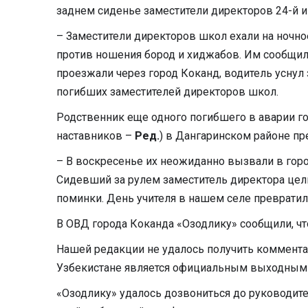
заднем сиденье заместители директоров 24-й и
– Заместители директоров школ ехали на ночн
против ношения бород и хиджабов. Им сообщили,
проезжали через город Коканд, водитель уснул 
погибших заместителей директоров школ.
​Родственник еще одного погибшего в аварии гов
наставников –
Ред.
) в Дангаринском районе пре
– В воскресенье их неожиданно вызвали в горо
Сидевший за рулем заместитель директора целы
поминки. День учителя в нашем селе превратил
В ОВД города Коканда «Озодлику» сообщили, чт
Нашей редакции не удалось получить комментари
Узбекистане является официальным выходным
«Озодлику» удалось дозвониться до руководит