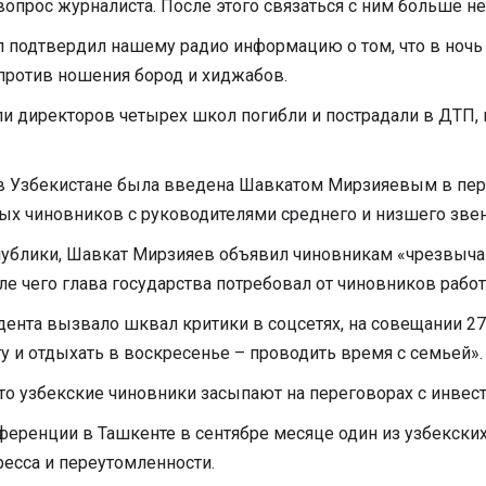
опрос журналиста. После этого связаться с ним больше не
 подтвердил нашему радио информацию о том, что в ночь 
против ношения бород и хиджабов.
и директоров четырех школ погибли и пострадали в ДТП, 
в Узбекистане была введена Шавкатом Мирзияевым в перв
ых чиновников с руководителями среднего и низшего звен
публики, Шавкат Мирзияев объявил чиновникам «чрезвычай
ле чего глава государства потребовал от чиновников работа
дента вызвало шквал критики в соцсетях, на совещании 27
ту и отдыхать в воскресенье – проводить время с семьей».
то узбекские чиновники засыпают на переговорах с инвес
ференции в Ташкенте в сентябре месяце один из узбекских
тресса и переутомленности.