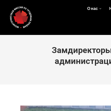
О нас
Замдиректоры
администраци