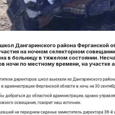
школ Дангаринского района Ферганской об
частия на ночном селекторном совещании
ана в больницу в тяжелом состоянии. Несч
сов ночи по местному времени, на участке 
тители директоров школ выехали из Дангаринского района
в администрации Ферганской области в ночь на 30 сентябр
бы добраться до областной администрации, однако управл
ожного освещания, говорит наш источник.
идевший на переднем сиденье заместитель директора 38-й