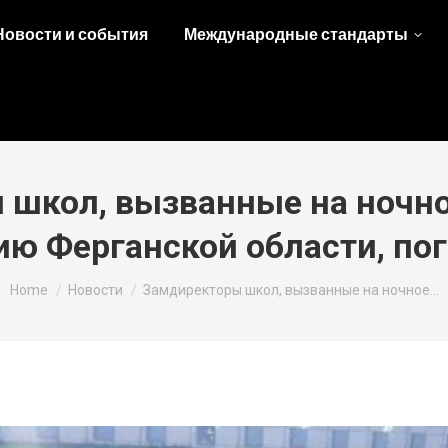
Новости и события
Международные стандарты
 школ, вызванные на ночно
ю Ферганской области, пог
You are here:
Home
Новости
Замдиректоры школ, вызванные на ночное…