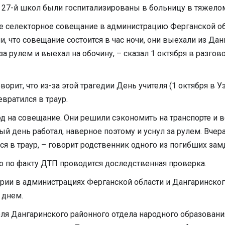
 27-й школ были госпитализированы в больницу в тяжелом
ое селекторное совещание в администрацию Ферганской о
 что совещание состоится в час ночи, они выехали из Данг
за рулем и выехал на обочину, – сказал 1 октября в разго
орит, что из-за этой трагедии День учителя (1 октября в 
вратился в траур.
д на совещание. Они решили сэкономить на транспорте и в
й день работал, наверное поэтому и уснул за рулем. Вчер
ся в траур, – говорит родственник одного из погибших за
о по факту ДТП проводится доследственная проверка.
и в администрациях Ферганской области и Дангаринского р
 днем.
еля Дангаринского районного отдела народного образован