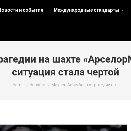
Новости и события
Международные стандарты
агедии на шахте «Арселор
ситуация стала чертой
You are here:
Home
Новости
Маулен Ашимбаев о трагедии на…