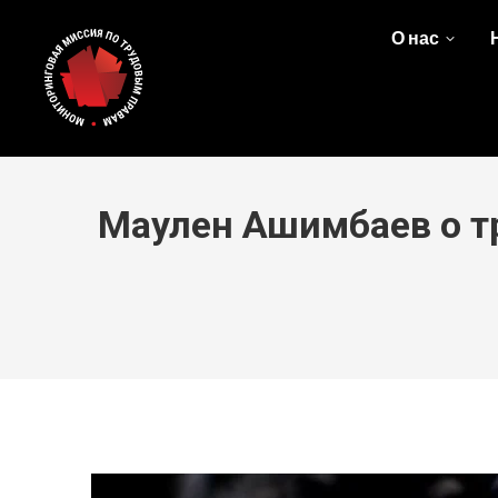
О нас
Маулен Ашимбаев о тр