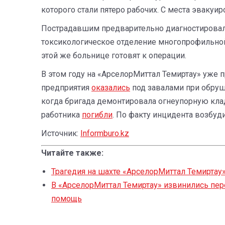
которого стали пятеро рабочих. С места эвакуи
Пострадавшим предварительно диагностирова
токсикологическое отделение многопрофильно
этой же больнице готовят к операции.
В этом году на «АрселорМиттал Темиртау» уже 
предприятия
оказались
под завалами при обруш
когда бригада демонтировала огнеупорную кла
работника
погибли
. По факту инцидента возбуд
Источник:
Informburo.kz
Читайте также:
Трагедия на шахте «АрселорМиттал Темиртау»
В «АрселорМиттал Темиртау» извинились пе
помощь