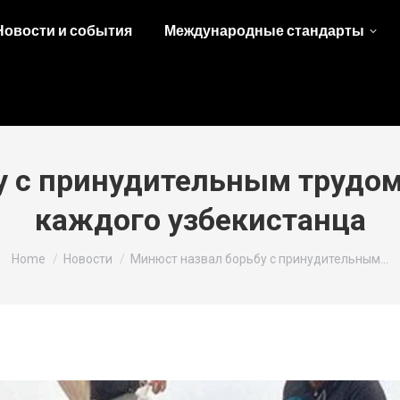
Новости и события
Международные стандарты
у с принудительным трудо
каждого узбекистанца
You are here:
Home
Новости
Минюст назвал борьбу с принудительным…