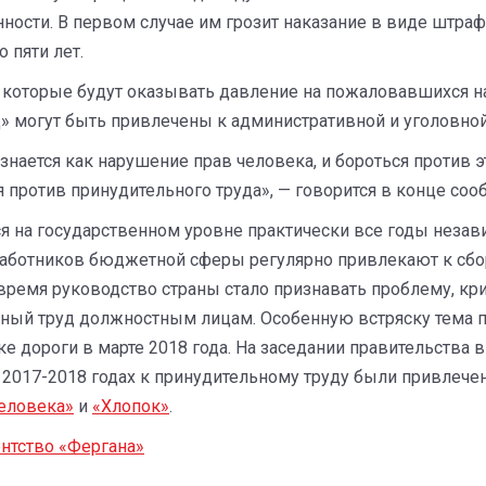
енности. В первом случае им грозит наказание в виде штр
 пяти лет.
 которые будут оказывать давление на пожаловавшихся на
» могут быть привлечены к административной и уголовной
ается как нарушение прав человека, и бороться против эт
против принудительного труда», — говорится в конце соо
я на государственном уровне практически все годы незав
аботников бюджетной сферы регулярно привлекают к сбор
время руководство страны стало признавать проблему, кри
ный труд должностным лицам. Особенную встряску тема 
ке дороги в марте 2018 года. На заседании правительства
 в 2017-2018 годах к принудительному труду были привлеч
еловека»
и
«Хлопок»
.
нтство «Фергана»