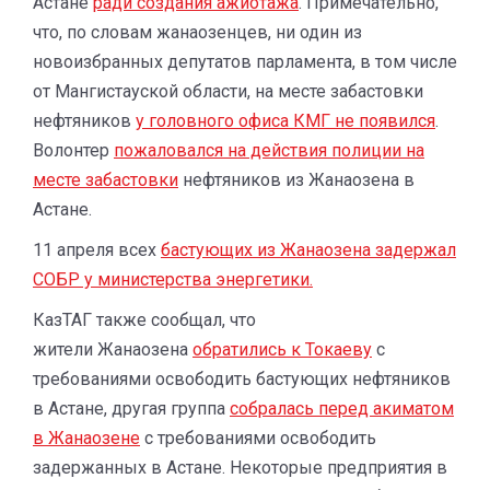
Астане
ради создания ажиотажа
. Примечательно,
что, по словам жанаозенцев, ни один из
новоизбранных депутатов парламента, в том числе
от Мангистауской области, на месте забастовки
нефтяников
у головного офиса КМГ не появился
.
Волонтер
пожаловался на действия полиции на
месте забастовки
нефтяников из Жанаозена в
Астане.
11 апреля всех
бастующих из Жанаозена задержал
СОБР у министерства энергетики.
КазТАГ также сообщал, что
жители Жанаозена
обратились к Токаеву
с
требованиями освободить бастующих нефтяников
в Астане, другая группа
собралась перед акиматом
в Жанаозене
с требованиями освободить
задержанных в Астане. Некоторые предприятия в