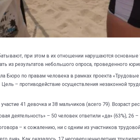
батывают, при этом в их отношении нарушаются основные 
ть из результатов небольшого опроса, проведенного юри
ала Бюро по правам человека в рамках проекта «Трудовые
. Цель – противодействие осуществления незаконной труд
участие 41 девочка и 38 мальчиков (всего 79). Возраст рес
ая деятельность» – 50 человек ответили «да» (63%), 26 – «
оговора – к сожалению, ни с одним из участников трудовой
го дня». Как оказалось, 17 несовершеннолетних трудились