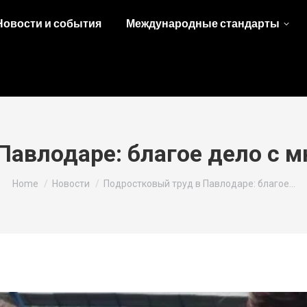
Новости и события
Международные стандарты
Павлодаре: благое дело с
You are here:
Home
Новости
Подростковый труд в Павлодаре: благое…