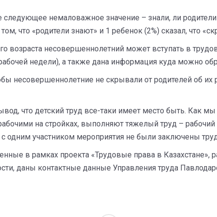
 следующее немаловажное значение – знали, ли родители 
 том, что «родители знают» и 1 ребенок (2%) сказал, что «с
кого возраста несовершеннолетний может вступать в трудо
абочей недели), а также дана информация куда можно обр
обы несовершеннолетние не скрывали от родителей об их р
од, что детский труд все-таки имеет место быть. Как мы
орабочими на стройках, выполняют тяжелый труд – рабочи
 ни с одним участником мероприятия не были заключены тру
ные в рамках проекта «Трудовые права в Казахстане», р
и, даны контактные данные Управления труда Павлодарск