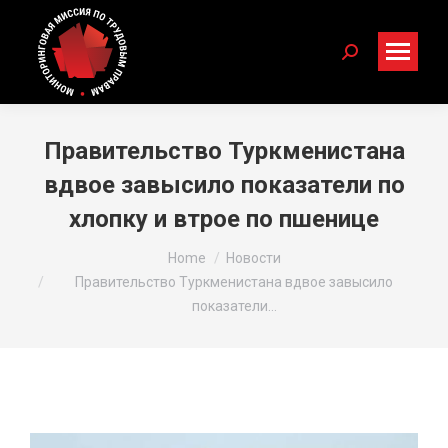
Search:
Правительство Туркменистана
вдвое завысило показатели по
хлопку и втрое по пшенице
You are here:
Home
Новости
Правительство Туркменистана вдвое завысило
показатели…