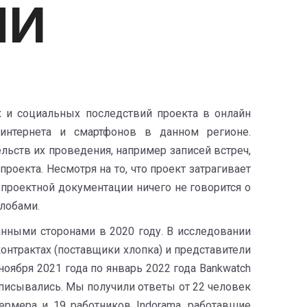
МИ
х и социальных последствий проекта в онлайн
интернета и смартфонов в данном регионе.
ьств их проведения, например записей встреч,
роекта. Несмотря на то, что проект затрагивает
 проектной документации ничего не говорится о
алобами.
анными сторонами в 2020 году. В исследовании
нтрактах (поставщики хлопка) и представители
оября 2021 года по январь 2022 года Bankwatch
аписывались. Мы получили ответы от 22 человек
ермера и 19 работников Indorama, работавшие