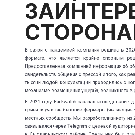
ЗАИНТЕР
СТОРОН
В связи с пандемией компания решила в 2020
формате, что является крайне спорным ре
Предоставленная компанией информация об общ
свидетельств общения с прессой и того, как ре
тысячи людей, консультации проводились с неп
механизме возмещения ущерба, возникшего в рез
В 2021 году Bankwatch заказал исследование 
приняли участие бывшие фермеры (являющиеся 
местных сообществ. Мы разработалианкету из 2
связывался через Telegram с целевой аудитори
в Сырдарьинском районе. Среди них был один