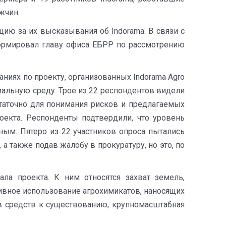
жчин.
ию за их высказывания об Indorama. В связи с
формировал главу офиса ЕБРР по рассмотрению
иях по проекту, организованных Indorama Agro
иальную среду. Трое из 22 респондентов видели
таточно для понимания рисков и предлагаемых
оекта. Респонденты подтвердили, что уровень
ым. Пятеро из 22 участников опроса пытались
 также подав жалобу в прокуратуру, но это, по
а проекта. К ним относятся захват земель,
сивное использование агрохимикатов, наносящих
ов средств к существованию, крупномасштабная