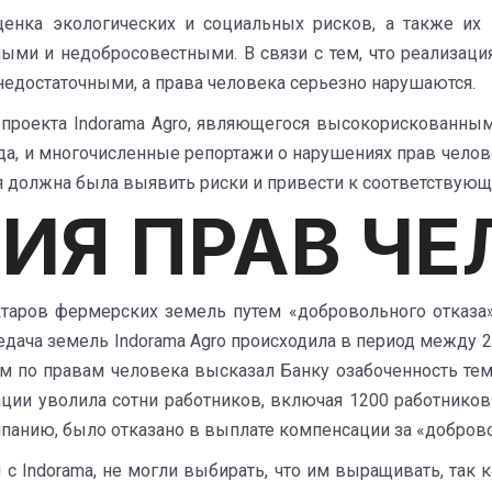
ценка экологических и социальных рисков, а также их
ыми и недобросовестными. В связи с тем, что реализаци
недостаточными, а права человека серьезно нарушаются.
 проекта Indorama Agro, являющегося высокорискованным
ода, и многочисленные репортажи о нарушениях прав челов
 должна была выявить риски и привести к соответствую
ИЯ ПРАВ ЧЕ
ектаров фермерских земель путем «добровольного отказа
редача земель Indorama Agro происходила в период между 
м по правам человека высказал Банку озабоченность тем
ации уволила сотни работников, включая 1200 работнико
омпанию, было отказано в выплате компенсации за «добр
 Indorama, не могли выбирать, что им выращивать, так 