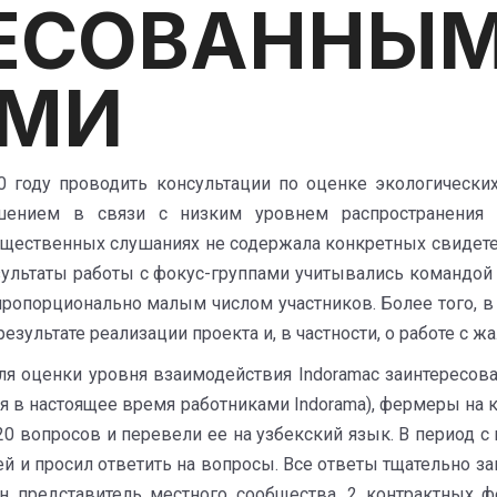
ЕСОВАННЫ
АМИ
 году проводить консультации по оценке экологически
шением в связи с низким уровнем распространения 
ественных слушаниях не содержала конкретных свидетел
зультаты работы с фокус-группами учитывались командой п
ропорционально малым числом участников. Более того, в
ультате реализации проекта и, в частности, о работе с ж
для оценки уровня взаимодействия Indoramaс заинтересов
в настоящее время работниками Indorama), фермеры на ко
0 вопросов и перевели ее на узбекский язык. В период с н
ей и просил ответить на вопросы. Все ответы тщательно з
 представитель местного сообщества, 2 контрактных ф