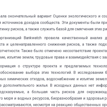
вала окончательный вариант Оценки экологического и со
я источников доходов сообществ. Эти документы были п
нку рисков, а также служить базой для смягчения этих р
организаций Bankwatch провела качественный анализ
та и целенаправленного снижения рисков, а также подх
дотчетности. Также было отмечено несоответствие проек
зие, изъятие земли, трудовые права и взаимодействия с з
нформация о структуре проекта и предлагаемых технол
 обоснование выбора этих технологий. В исследовании
ных химических отходов, водоснабжение и изъятие земель
ве дополнительного жилья. В исходных данных нет инфо
дсказуемые, а большая часть рисков для окружающе
о моря и водных ресурсов, биоразнообразия и здоровья 
рассматриваются, несмотря на реакцию общественных ор