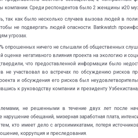
ны компании. Среди респондентов было 2 женщины и20 му
, так как было несколько случаев вызова людей в полиц
чтобы не подвергать людей опасности. Bankwatch проин
дям угрозах.
0% опрошенных ничего не слышали об общественных слушан
ей оценке негативного влияния проекта на экологию и соц
дтвердили, что предоставленной информации было недос
в не участвовал во встречах по обсуждению рисков пр
роекта и обсуждения его рисков был неудовлетворительн
вшись к руководству компании и президенту Узбекистана, а
лемами, не решенными в течение двух лет после начал
 нарушение обещаний, мизерная заработная плата, интен
тем, кто имеет дело с агрохимикатами, потеря источник
ошение, коррупция и преследования.