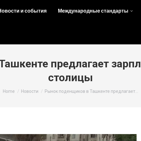
Новости и события
Международные стандарты
ашкенте предлагает зарпл
столицы
You are here:
Home
Новости
Рынок поденщиков в Ташкенте предлагает…