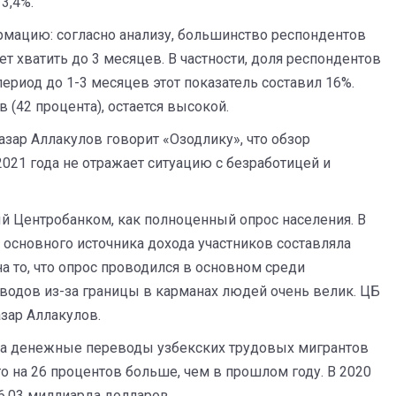
3,4%.
мацию: согласно анализу, большинство респондентов
ет хватить до 3 месяцев. В частности, доля респондентов
период до 1-3 месяцев этот показатель составил 16%.
(42 процента), остается высокой.
зар Аллакулов говорит «Озодлику», что обзор
2021 года не отражает ситуацию с безработицей и
й Центробанком, как полноценный опрос населения. В
 основного источника дохода участников составляла
на то, что опрос проводился в основном среди
водов из-за границы в карманах людей очень велик. ЦБ
азар Аллакулов.
ода денежные переводы узбекских трудовых мигрантов
то на 26 процентов больше, чем в прошлом году. В 2020
6,03 миллиарда долларов.