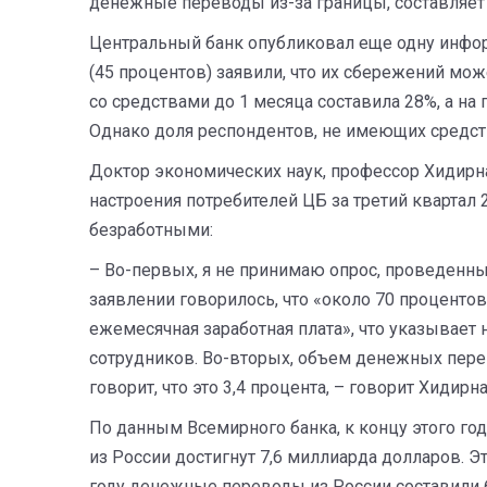
денежные переводы из-за границы, составляет 
Центральный банк опубликовал еще одну инфор
(45 процентов) заявили, что их сбережений мож
со средствами до 1 месяца составила 28%, а на 
Однако доля респондентов, не имеющих средств 
Доктор экономических наук, профессор Хидирна
настроения потребителей ЦБ за третий квартал 
безработными:
– Во-первых, я не принимаю опрос, проведенны
заявлении говорилось, что «около 70 процентов
ежемесячная заработная плата», что указывает 
сотрудников. Во-вторых, объем денежных пере
говорит, что это 3,4 процента, – говорит Хидирн
По данным Всемирного банка, к концу этого г
из России достигнут 7,6 миллиарда долларов. Э
году денежные переводы из России составили 