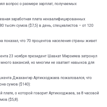
нял вопрос о размере зарплат, получаемых
евная заработная плата неквалифицированных
0 тысяч сумов ($7,5) в день, специалистов – от 120
а показал, что 70 процентов населения страны живет
ента 23 ноября президент Шавкат Мирзияев затронул
е много вакансий, но многим не хватает навыков для
шкента Джахангир Артикходжаев пожаловался, что
она сумов ($140):
плате, о которой говорит Артикходжаев, за 8 часовой
ов ($5,8).