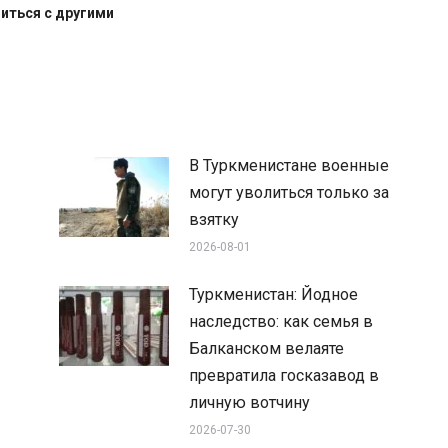
иться с другими
В Туркменистане военные
могут уволиться только за
взятку
2026-08-01
Туркменистан: Йодное
наследство: как семья в
Балканском велаяте
превратила госказавод в
личную вотчину
2026-07-30