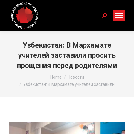
Search:
Узбекистан: В Мархамате
учителей заставили просить
прощения перед родителями
You are here:
Home
Новости
Узбекистан: В Мархамате учителей заставили…