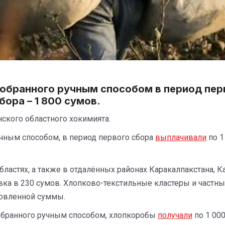
, собранного ручным способом в период пе
сбора – 1 800 сумов.
ского областного хокимията.
ручным способом, в период первого сбора
выплачивали
по 1
ластях, а также в отдалённых районах Каракалпакстана, 
ка в 230 сумов. Хлопково-текстильные кластеры и частны
ановленной суммы.
 собранного ручным способом, хлопкоробы
получали
по 1 000