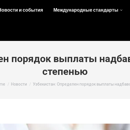
Новости и события
Международные стандарты
ен порядок выплаты надба
степенью
u are here:
me
Новости
Узбекистан: Определен порядок выплаты надбав