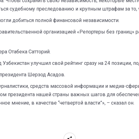
ра. Чтобы сохранить свою независимость, некоторые мест
ться судебному преследованию и крупным штрафам за то, ч
могли добиться полной финансовой независимости.
авительственной организацией «Репортеры без границ» р
ера Отабека Сатторий.
д Узбекистан улучшил свой рейтинг сразу на 24 позиции, по
 президента Шерзод Асадов.
рналистики, средств массовой информации и медиа-сфер
вом президента нашей страны важных шагов для обеспече
 мнение, в качестве “четвертой власти”», – сказал он.