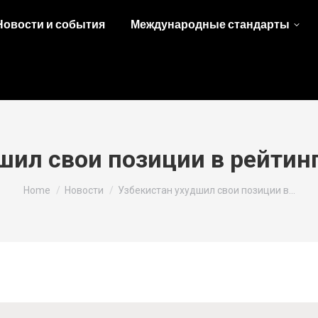
Новости и события
Международные стандарты
шил свои позиции в рейтин
You are here:
Home
Новости
Узбекистан ухудшил свои позиции в…