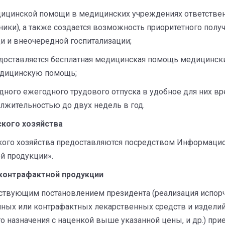
едицинской помощи в медицинских учреждениях ответствен
ники), а также создается возможность приоритетного пол
 и внеочередной госпитализации;
редоставляется бесплатная медицинская помощь медицинс
едицинскую помощь;
дного ежегодного трудового отпуска в удобное для них вр
олжительностью до двух недель в год.
ского хозяйства
ьского хозяйства предоставляются посредством Информац
й продукции».
 контрафактной продукции
тствующим постановлением президента (реализация испорч
нных или контрафактных лекарственных средств и изделий
 назначения с наценкой выше указанной цены, и др.) при