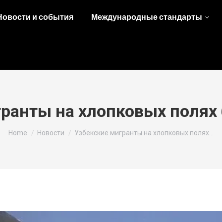
Новости и события
Международные стандарты
гранты на хлопковых полях
You are here:
Home
Новости
Узбекские мигранты на хлопковых полях…