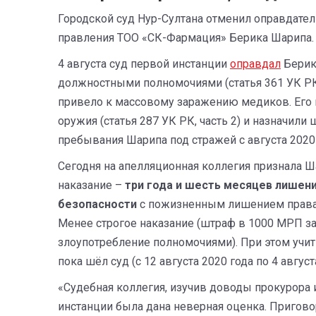
Городской суд Нур-Султана отменил оправдате
правления ТОО «СК-Фармация» Берика Шарипа.
4 августа суд первой инстанции
оправдал
Берик
должностными полномочиями (статья 361 УК РК, ч
привело к массовому заражению медиков. Его
оружия (статья 287 УК РК, часть 2) и назначил
пребывания Шарипа под стражей с августа 2020 
Сегодня на апелляционная коллегия признала Ш
наказание –
три года и шесть месяцев лишен
безопасности
с пожизненным лишением права з
Менее строгое наказание (штраф в 1000 МРП за
злоупотребление полномочиями). При этом учит
пока шёл суд (с 12 августа 2020 года по 4 август
«Судебная коллегия, изучив доводы прокурора 
инстанции была дана неверная оценка. Пригов