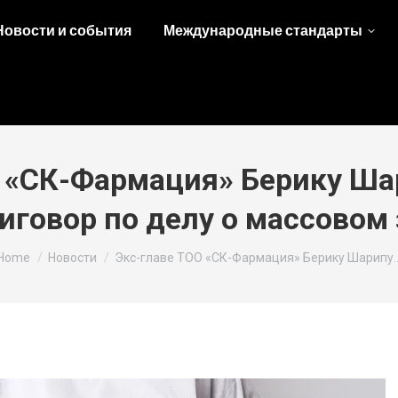
Новости и события
Международные стандарты
О «СК-Фармация» Берику Ша
иговор по делу о массовом
You are here:
Home
Новости
Экс-главе ТОО «СК-Фармация» Берику Шарипу