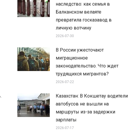
наследство: как семья в
Балканском велаяте
превратила госказавод в
личную вотчину
2026-07-30
В России ужесточают
миграционное
законодательство. Что ждет
трудящихся мигрантов?
2026-07-22
.
Казахстан: В Кокшетау водители
автобусов не вышли на
маршруты из-за задержки
зарплаты
2026-07-17