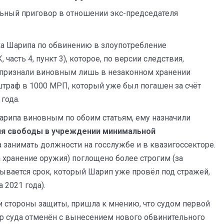
льный приговор в отношении экс-председателя
а Шарипа по обвинению в злоупотребление
асть 4, пункт 3), которое, по версии следствия,
 признали виновным лишь в незаконном хранении
и штраф в 1000 МРП, который уже был погашен за счёт
года.
арипа виновным по обоим статьям, ему назначили
ия свободы в учреждении минимальной
анимать должности на госслужбе и в квазигоссекторе.
 хранение оружия) поглощено более строгим (за
ывается срок, который Шарип уже провёл под стражей,
а 2021 года).
и стороны защиты, пришла к мнению, что судом первой
ор суда отменён с вынесением нового обвинительного