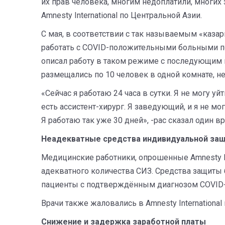
их прав человека, многим недоплатили, многих 
Amnesty International по Центральной Азии.
С мая, в соответствии с так называемым «ка
работать с COVID-положительными больными по 
описал работу в таком режиме с последующим п
размещались по 10 человек в одной комнате, н
«Сейчас я работаю 24 часа в сутки. Я не могу уй
есть ассистент-хирург. Я заведующий, и я не мо
Я работаю так уже 30 дней», -рас сказал один вр
Неадекватные средства индивидуальной защ
Медицинские работники, опрошенные Amnesty Int
адекватного количества СИЗ. Средства защиты 
пациенты с подтверждённым диагнозом COVID-
Врачи также жаловались в Amnesty Internationa
Снижение и задержка заработной платы