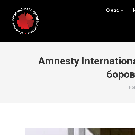
О нас
Amnesty Internatio
боров
Yo
Ho