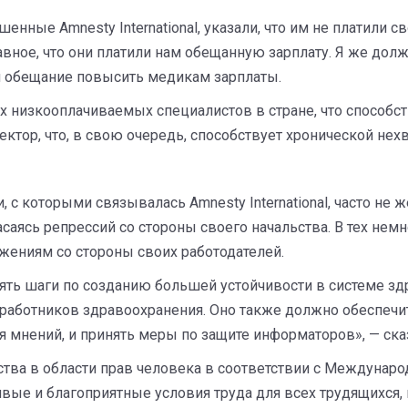
енные Amnesty International, указали, что им не платили
вное, что они платили нам обещанную зарплату. Я же долж
и обещание повысить медикам зарплаты.
 низкооплачиваемых специалистов в стране, что способст
ектор, что, в свою очередь, способствует хронической нех
 с которыми связывалась Amnesty International, часто не ж
асаясь репрессий со стороны своего начальства. В тех немн
жениям со стороны своих работодателей.
ть шаги по созданию большей устойчивости в системе зд
в работников здравоохранения. Оно также должно обеспечи
 мнений, и принять меры по защите информаторов», — ска
тва в области прав человека в соответствии с Междунар
ивые и благоприятные условия труда для всех трудящихся,