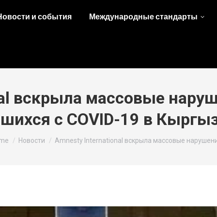
Новости и события
Международные стандарты
nal вскрыла массовые нару
шихся с COVID-19 в Кыргы
u are here:
me
Новости
Amnesty International вскрыла массовые нарушен