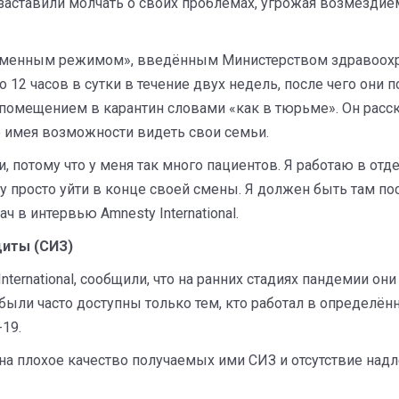
заставили молчать о своих проблемах, угрожая возмездием
зарменным режимом», введённым Министерством здравоохр
12 часов в сутки в течение двух недель, после чего они п
омещением в карантин словами «как в тюрьме». Он расска
е имея возможности видеть свои семьи.
ти, потому что у меня так много пациентов. Я работаю в от
гу просто уйти в конце своей смены. Я должен быть там пос
ач в интервью Amnesty International.
иты (СИЗ)
ernational, сообщили, что на ранних стадиях пандемии он
были часто доступны только тем, кто работал в определён
19.
l на плохое качество получаемых ими СИЗ и отсутствие на