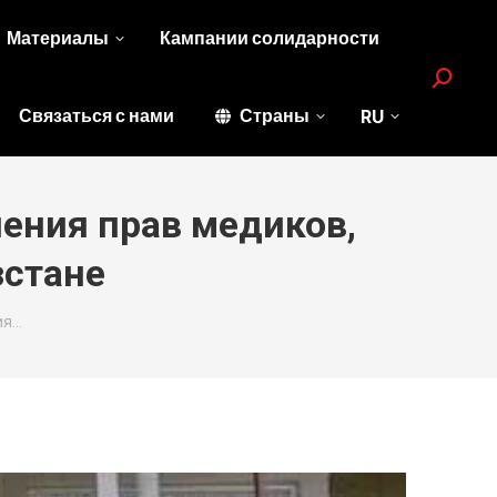
Материалы
Кампании солидарности
Search:
Связаться с нами
Страны
RU
шения прав медиков,
зстане
ия…