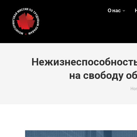
О нас
Нежизнеспособность 
на свободу о
You
Ho