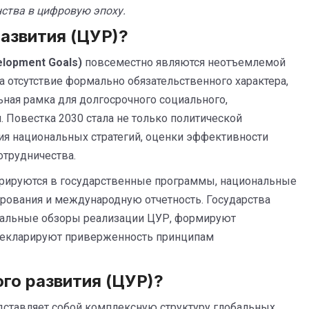
ства в цифровую эпоху.
развития (ЦУР)?
elopment Goals)
повсеместно являются неотъемлемой
а отсутствие формально обязательственного характера,
ная рамка для долгосрочного социального,
. Повестка 2030 стала не только политической
ия национальных стратегий, оценки эффективности
отрудничества.
егрируются в государственные программы, национальные
ирования и международную отчетность. Государства
нальные обзоры реализации ЦУР, формируют
екларируют приверженность принципам
го развития (ЦУР)?
дставляет собой комплексную структуру глобальных